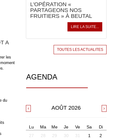
L'OPÉRATION «
PARTAGEONS NOS
FRUITIERS » À BEUTAL
LIRE LA SUITE...
T A
TOUTES LES ACTUALITES
rer les
n moment
es.
AGENDA
e du
AOÛT
2026
its
Lu
Ma
Me
Je
Ve
Sa
Di
s
27
28
29
30
31
1
2