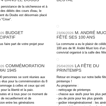
 persistance de la sécheresse et à
 des débits des cours d'eau, le
ent du Doubs est désormais placé
 "Crise".
BUDGET
M. ANDRÉ MUO
026
23/06/2026
CIPATIF
FÊTÉ SES 100 ANS
us faire part de votre projet pour
La commune a eu le plaisir de céléb
100 ans de M. André Muot lors d’u
convivial organisé à la salle des fêt
COMMÉMORATION
LA FÊTE DU
026
25/04/2026
MAI 1945
PRINTEMPS
80 personnes se sont réunies aux
Retour en images sur notre belle fêt
s élus pour la commémoration du 8
printemps !
hommage à celles et ceux qui ont
Au programme :
pour la liberté et la paix.
- nettoyage de printemps
toutes et à tous pour ce moment de
- chasse aux œufs pour les plus pet
 de recueillement et de
- jeu de piste pour les plus grands
ion entre les générations
- goûter intergénérationnel : les ainé