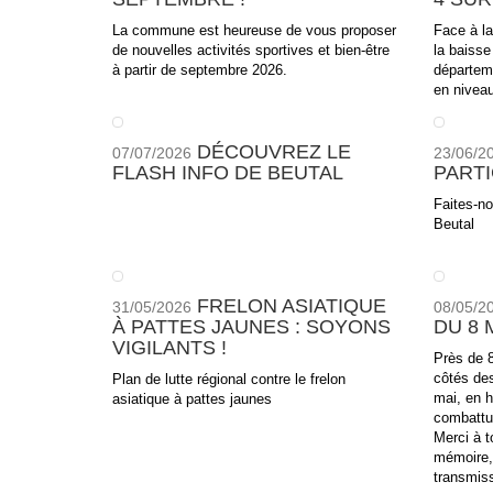
La commune est heureuse de vous proposer
Face à la
de nouvelles activités sportives et bien-être
la baisse
à partir de septembre 2026.
départem
en niveau
DÉCOUVREZ LE
07/07/2026
23/06/2
FLASH INFO DE BEUTAL
PARTI
Faites-no
Beutal
FRELON ASIATIQUE
31/05/2026
08/05/2
À PATTES JAUNES : SOYONS
DU 8 
VIGILANTS !
Près de 
côtés de
Plan de lutte régional contre le frelon
mai, en 
asiatique à pattes jaunes
combattu 
Merci à 
mémoire,
transmiss