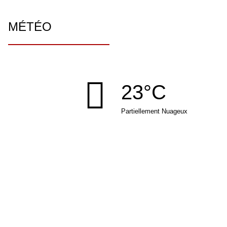
MÉTÉO
23°C
Partiellement Nuageux
MAIRIE DE BEUTAL
Rue de la place
25250 BEUTAL
Tél : 03 81 93 12 97
Fax : 03 81 98 44 76
mairie
beutal.fr
NOUS CONTACTER