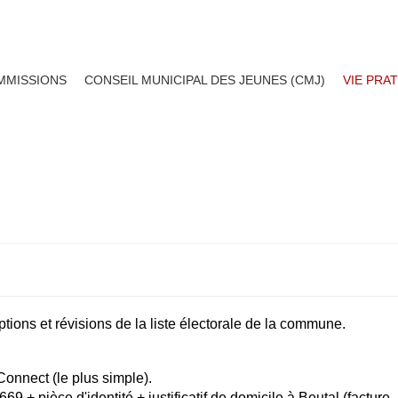
MMISSIONS
CONSEIL MUNICIPAL DES JEUNES (CMJ)
VIE PRA
LES LISTES ÉLECTORALE
iptions et révisions de la liste électorale de la commune.
nnect (le plus simple).
69 + pièce d'identité + justificatif de domicile à Beutal (facture,