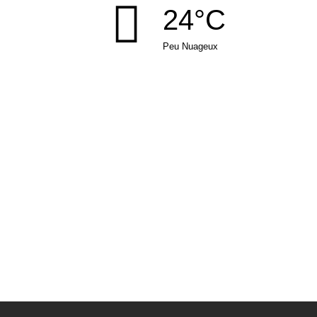
24°C
Peu Nuageux
u site
|
Mentions légales
| Propulsé par
E
/
MAGINAIR