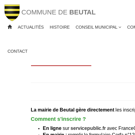
COMMUNE DE
BEUTAL
ACTUALITÉS
HISTOIRE
CONSEIL MUNICIPAL
CO
INSCRIPTION SUR 
CONTACT
La mairie de Beutal gère directement
les inscr
Comment s'inscrire ?
En ligne
sur
servicepublic.fr
avec FranceCo
En mairie :
remplir le formulaire Cerfa n°126