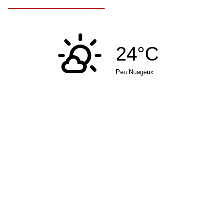
24°C
Peu Nuageux
MAIRIE DE BEUTAL
Rue de la place
25250 BEUTAL
Tél : 03 81 93 12 97
Fax : 03 81 98 44 76
mairie
beutal.fr
NOUS CONTACTER
NEWSLETTER
Suivez l'actualité de la commune en vous inscrivant à notre