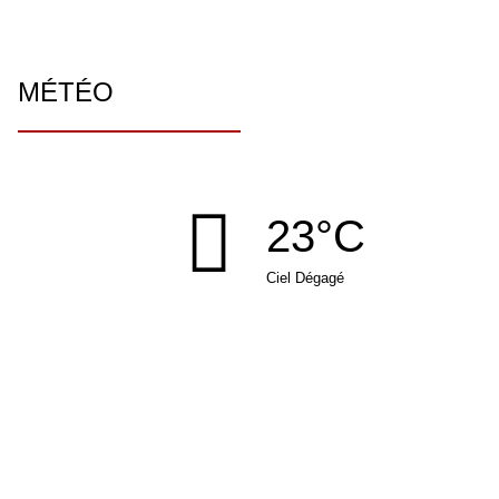
MÉTÉO
23°C
Ciel Dégagé
MAIRIE DE BEUTAL
Rue de la place
25250 BEUTAL
Tél : 03 81 93 12 97
Fax : 03 81 98 44 76
mairie
beutal.fr