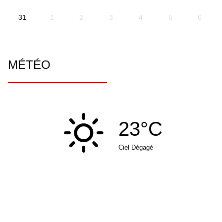
31
1
2
3
4
5
6
MÉTÉO
23°C
Ciel Dégagé
MAIRIE DE BEUTAL
Rue de la place
25250 BEUTAL
Tél : 03 81 93 12 97
Fax : 03 81 98 44 76